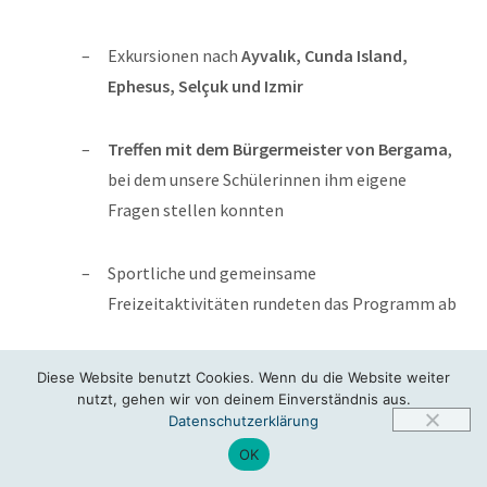
Exkursionen nach
Ayvalık, Cunda Island,
Ephesus, Selçuk und Izmir
Treffen mit dem Bürgermeister von Bergama
,
bei dem unsere Schülerinnen ihm eigene
Fragen stellen konnten
Sportliche und gemeinsame
Freizeitaktivitäten rundeten das Programm ab
Diese Website benutzt Cookies. Wenn du die Website weiter
Ein starkes Miteinander
nutzt, gehen wir von deinem Einverständnis aus.
Datenschutzerklärung
Der Austausch war ein großer Erfolg und bot viele
positive
OK
Erfahrungen
– von neuen Freundschaften über spannende